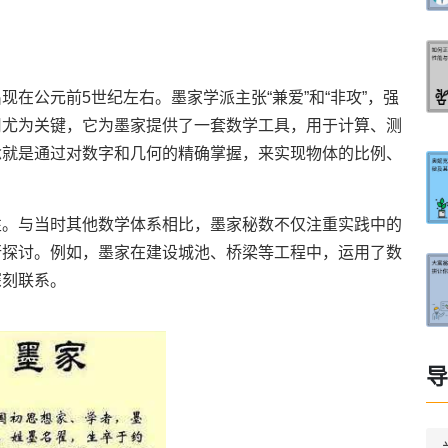
在公元前5世纪左右。墨家学派主张“兼爱”和“非攻”，强
用尤为关键，它为墨家提供了一套数学工具，用于计算、测
念就是通过对数字和几何的精确掌握，来实现物体的比例、
性。与当时其他数学体系相比，墨家秘数不仅注重实践中的
行探讨。例如，墨家在建设城池、桥梁等工程中，运用了数
深刻联系。
导