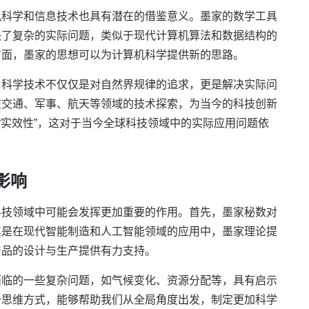
机科学和信息技术也具有潜在的借鉴意义。墨家的数学工具
决了复杂的实际问题，类似于现代计算机算法和数据结构的
方面，墨家的思想可以为计算机科学提供新的思路。
，科学技术不仅仅是对自然界规律的追求，更是解决实际问
在交通、军事、航天等领域的技术探索，为当今的科技创新
“实效性”，这对于当今全球科技领域中的实际应用问题依
影响
科技领域中可能会发挥更加重要的作用。首先，墨家秘数对
其是在现代智能制造和人工智能领域的应用中，墨家理论提
产品的设计与生产提供有力支持。
面临的一些复杂问题，如气候变化、资源分配等，具有启示
一思维方式，能够帮助我们从全局角度出发，制定更加科学