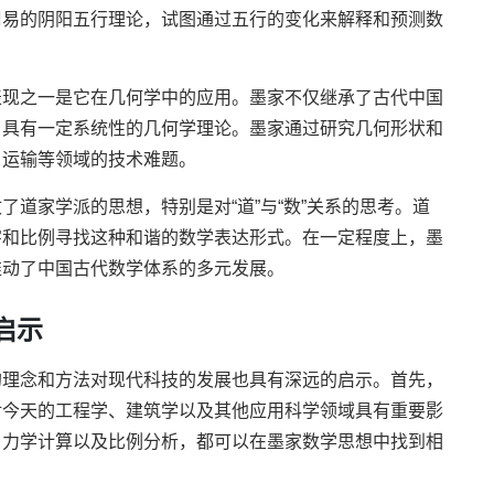
周易的阴阳五行理论，试图通过五行的变化来解释和预测数
表现之一是它在几何学中的应用。墨家不仅继承了古代中国
了具有一定系统性的几何学理论。墨家通过研究几何形状和
、运输等领域的技术难题。
道家学派的思想，特别是对“道”与“数”关系的思考。道
字和比例寻找这种和谐的数学表达形式。在一定程度上，墨
推动了中国古代数学体系的多元发展。
启示
的理念和方法对现代科技的发展也具有深远的启示。首先，
对今天的工程学、建筑学以及其他应用科学领域具有重要影
、力学计算以及比例分析，都可以在墨家数学思想中找到相