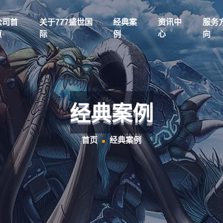
公司首
关于777盛世国
经典案
资讯中
服务
页
际
例
心
向
经典案例
首页
经典案例