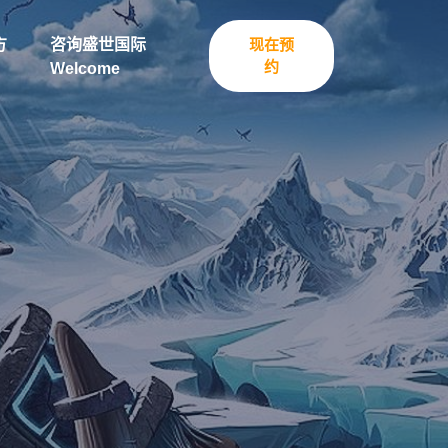
方
咨询盛世国际
现在预
约
Welcome