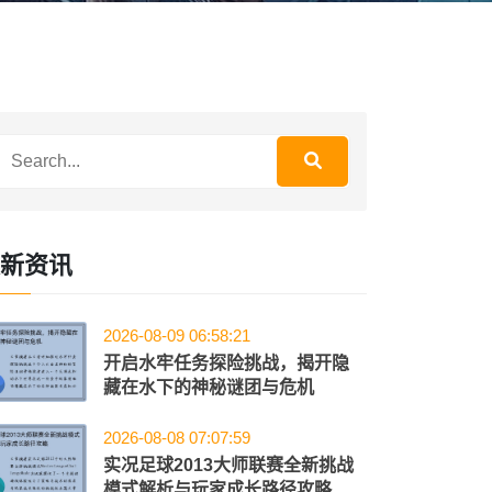
新资讯
2026-08-09 06:58:21
开启水牢任务探险挑战，揭开隐
藏在水下的神秘谜团与危机
2026-08-08 07:07:59
实况足球2013大师联赛全新挑战
模式解析与玩家成长路径攻略