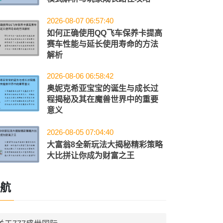
2026-08-07 06:57:40
如何正确使用QQ飞车保养卡提高
赛车性能与延长使用寿命的方法
解析
2026-08-06 06:58:42
奥妮克希亚宝宝的诞生与成长过
程揭秘及其在魔兽世界中的重要
意义
2026-08-05 07:04:40
大富翁8全新玩法大揭秘精彩策略
大比拼让你成为财富之王
航