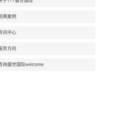
关于777盛世国际
经典案例
资讯中心
服务方向
咨询盛世国际welcome