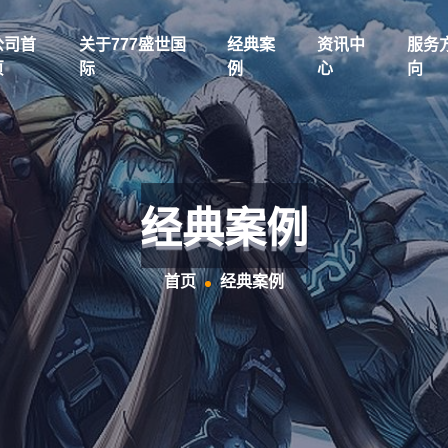
公司首
关于777盛世国
经典案
资讯中
服务
页
际
例
心
向
经典案例
首页
经典案例