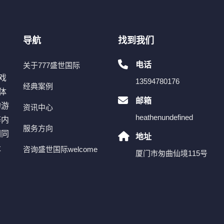
导航
找到我们
电话
关于777盛世国际
戏
13594780176
经典案例
体
邮箱
的游
资讯中心
heathenundefined
等内
服务方向
们同
地址
社
咨询盛世国际welcome
厦门市匆曲仙境115号