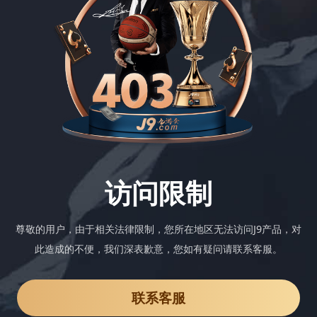
访问限制
尊敬的用户，由于相关法律限制，您所在地区无法访问J9产品，对
此造成的不便，我们深表歉意，您如有疑问请联系客服。
联系客服