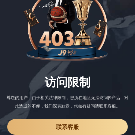
访问限制
尊敬的用户，由于相关法律限制，您所在地区无法访问J9产品，对
此造成的不便，我们深表歉意，您如有疑问请联系客服。
联系客服